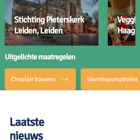
Stichting Pieterskerk
Veggie
Leiden, Leiden
Haag
Uitgelichte maatregelen
Circulair bouwen
Warmtepompboiler
Laatste
nieuws