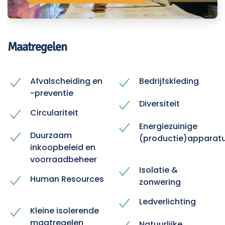
Maatregelen
Afvalscheiding en
Bedrijfskleding
-preventie
Diversiteit
Circulariteit
Energiezuinige
Duurzaam
(productie)apparat
inkoopbeleid en
voorraadbeheer
Isolatie &
Human Resources
zonwering
Ledverlichting
Kleine isolerende
maatregelen
Natuurlijke