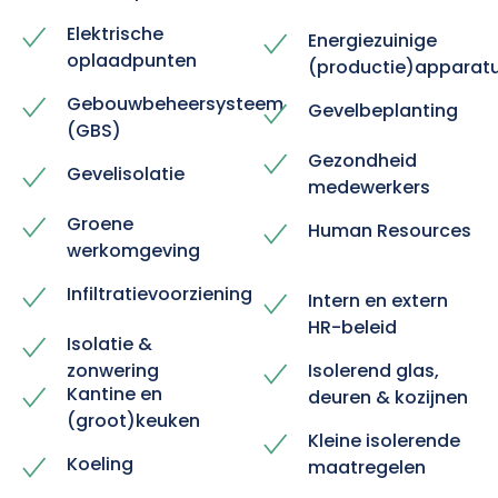
Elektrische
Energiezuinige
oplaadpunten
(productie)apparat
Gebouwbeheersysteem
Gevelbeplanting
(GBS)
Gezondheid
Gevelisolatie
medewerkers
Groene
Human Resources
werkomgeving
Infiltratievoorziening
Intern en extern
HR-beleid
Isolatie &
zonwering
Isolerend glas,
Kantine en
deuren & kozijnen
(groot)keuken
Kleine isolerende
Koeling
maatregelen