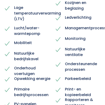
Kozijnen en
Lage
beglazing
temperatuurverwarming
Ledverlichting
(LTV)
Lucht/water-
Managementproces
warmtepomp
Monitoring
Mobiliteit
Natuurlijke
Natuurlijke
ventilatie
bedrijfskavel
Ondersteunende
Onderhoud
processen
voertuigen
Opwekking energie
Parkeerbeleid
Primaire
Print- en
bedrijfsprocessen
kopieerbeleid
Rapporteren &
PV-panelen