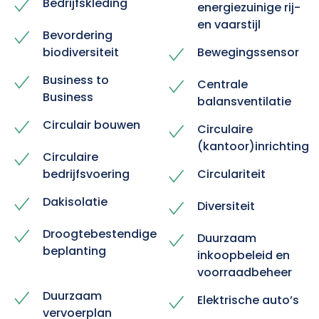
Bedrijfskleding
energiezuinige rij-
en vaarstijl
Bevordering
biodiversiteit
Bewegingssensor
Business to
Centrale
Business
balansventilatie
Circulair bouwen
Circulaire
(kantoor)inrichting
Circulaire
bedrijfsvoering
Circulariteit
Dakisolatie
Diversiteit
Droogtebestendige
Duurzaam
beplanting
inkoopbeleid en
voorraadbeheer
Duurzaam
Elektrische auto’s
vervoerplan