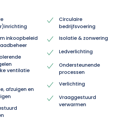
re
Circulaire
)inrichting
bedrijfsvoering
m inkoopbeleid
Isolatie & zonwering
raadbeheer
Ledverlichting
solerende
gelen
Ondersteunende
jke ventilatie
processen
Verlichting
ie, afzuigen en
igen
Vraaggestuurd
verwarmen
stuurd
en