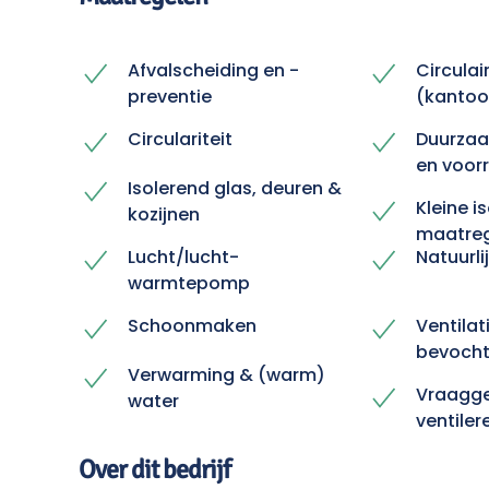
Afvalscheiding en -
Circulai
preventie
(kantoor
Circulariteit
Duurzaa
en voor
Isolerend glas, deuren &
Kleine i
kozijnen
maatre
Lucht/lucht-
Natuurli
warmtepomp
Schoonmaken
Ventilat
bevocht
Verwarming & (warm)
Vraagge
water
ventiler
Over dit bedrijf