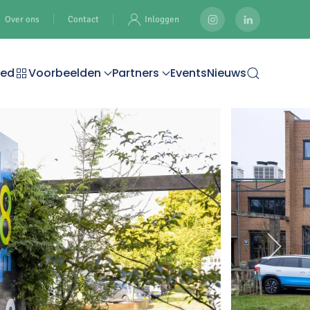
Over ons
Contact
Inloggen
oed
Voorbeelden
Partners
Events
Nieuws