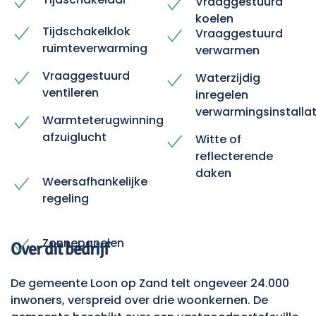
Vraaggestuurd
koelen
Tijdschakelklok
Vraaggestuurd
ruimteverwarming
verwarmen
Vraaggestuurd
Waterzijdig
ventileren
inregelen
verwarmingsinstallat
Warmteterugwinning
afzuiglucht
Witte of
reflecterende
daken
Weersafhankelijke
regeling
Zonnepanelen
Over dit bedrijf
De gemeente Loon op Zand telt ongeveer 24.000
inwoners, verspreid over drie woonkernen. De