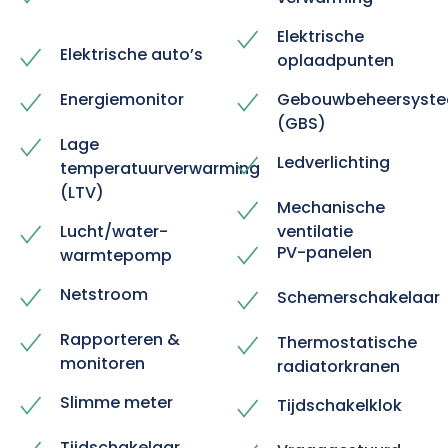
Elektrische
Elektrische auto’s
oplaadpunten
Energiemonitor
Gebouwbeheersyst
(GBS)
Lage
Ledverlichting
temperatuurverwarming
(LTV)
Mechanische
Lucht/water-
ventilatie
PV-panelen
warmtepomp
Netstroom
Schemerschakelaar
Rapporteren &
Thermostatische
monitoren
radiatorkranen
Slimme meter
Tijdschakelklok
Tijdschakelaar