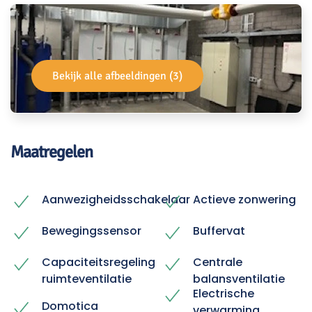
Bekijk alle afbeeldingen (3)
Maatregelen
Aanwezigheidsschakelaar
Actieve zonwering
Bewegingssensor
Buffervat
Capaciteitsregeling
Centrale
ruimteventilatie
balansventilatie
Electrische
Domotica
verwarming