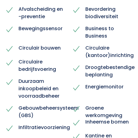
Afvalscheiding en
Bevordering
-preventie
biodiversiteit
Bewegingssensor
Business to
Business
Circulair bouwen
Circulaire
(kantoor)inrichting
Circulaire
Droogtebestendige
bedrijfsvoering
beplanting
Duurzaam
Energiemonitor
inkoopbeleid en
voorraadbeheer
Gebouwbeheersysteem
Groene
(GBS)
werkomgeving
Inheemse bomen
Infiltratievoorziening
Kantine en