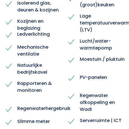
Isolerend glas,
(groot)keuken
deuren & kozijnen
Lage
Kozijnen en
temperatuurverwarm
beglazing
(LTV)
Ledverlichting
Lucht/water-
Mechanische
warmtepomp
ventilatie
Moestuin / pluktuin
Natuurlijke
bedrijfskavel
PV-panelen
Rapporteren &
monitoren
Regenwater
afkoppeling en
Regenwaterhergebruik
Wadi
Serverruimte | ICT
Slimme meter