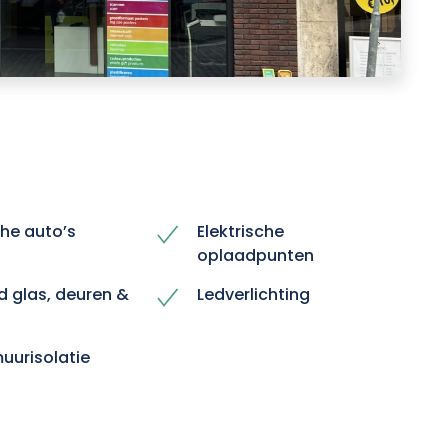
che auto’s
Elektrische
oplaadpunten
d glas, deuren &
Ledverlichting
urisolatie