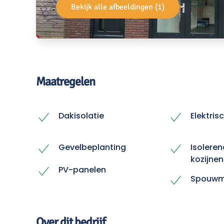
Bekijk alle afbeeldingen (1)
Maatregelen
Dakisolatie
Elektris
Gevelbeplanting
Isoleren
kozijnen
PV-panelen
Spouwmu
Over dit bedrijf