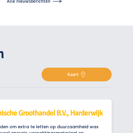
Alle nieuwsberichten
n
Kaart
ische Groothandel B.V., Harderwijk
reden om extra te letten op duurzaamheid was