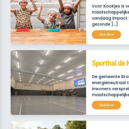
Voor KooKjes is 
maatschappelijke 
vandaag impact t
gezonde […]
Bekijken
Sporthal de
De gemeente Bron
energieneutraal t
inwoners versprei
maatschappelijke
Bekijken