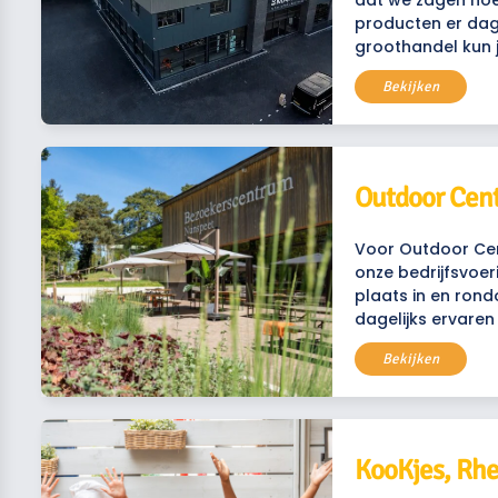
dat we zagen hoe
producten er dage
groothandel kun 
Bekijken
Outdoor Cen
Voor Outdoor Ce
onze bedrijfsvoer
plaats in en ron
dagelijks ervaren
Bekijken
KooKjes, Rh