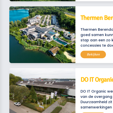
Thermen Ber
Thermen Berendon
goed samen kunne
stap aan een zo k
concessies te do
Bekijken
DO IT Organi
DO IT Organic wer
van de overgang 
Duurzaamheid zit 
samenwerkingen 