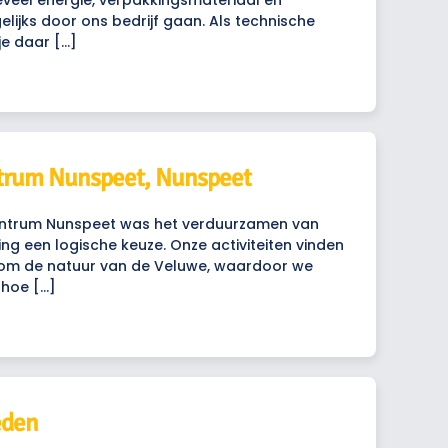
veel energie, verpakkingsmateriaal en
lijks door ons bedrijf gaan. Als technische
je daar […]
trum Nunspeet, Nunspeet
ntrum Nunspeet was het verduurzamen van
ing een logische keuze. Onze activiteiten vinden
dom de natuur van de Veluwe, waardoor we
 hoe […]
eden