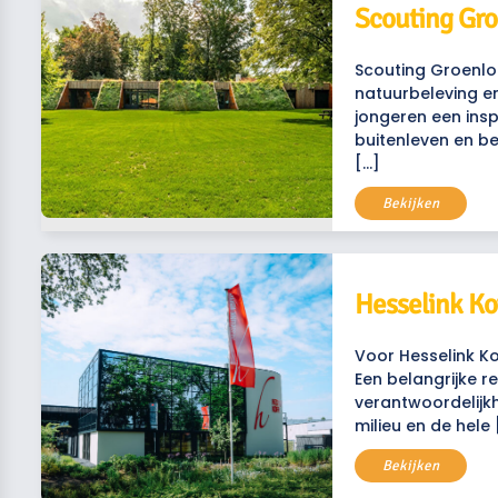
Scouting Gro
Scouting Groenlo
natuurbeleving e
jongeren een ins
buitenleven en b
[…]
Bekijken
Hesselink Ko
Voor Hesselink Ko
Een belangrijke 
verantwoordelijk
milieu en de hele 
Bekijken