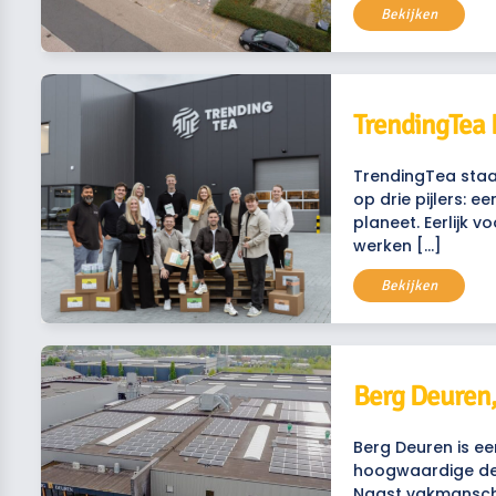
Bekijken
TrendingTea 
TrendingTea staa
op drie pijlers: ee
planeet. Eerlijk 
werken […]
Bekijken
Berg Deuren
Berg Deuren is een
hoogwaardige deu
Naast vakmanscha