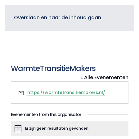
Menu
Overslaan en naar de inhoud gaan
WarmteTransitieMakers
« Alle Evenementen
E-
https://warmtetransitiemakers.nl/
mail
Evenementen from this organisator
Er zijn geen resultaten gevonden.
Bericht