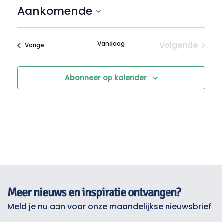
Aankomende
Selecteer
een
Vandaag
Volgende
Evenementen
Vorige
datum.
Evenemen
Abonneer op kalender
Meer nieuws en inspiratie ontvangen?
Meld je nu aan voor onze maandelijkse nieuwsbrief