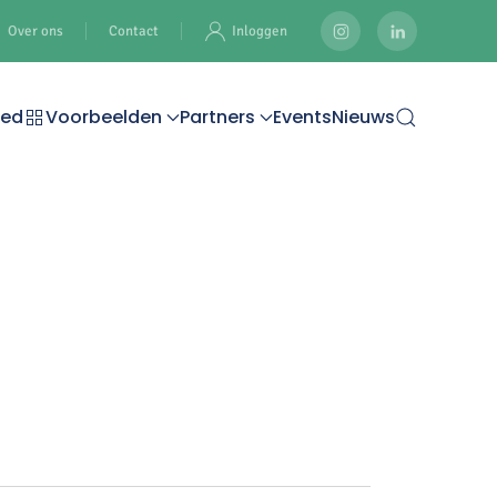
Over ons
Contact
Inloggen
oed
Voorbeelden
Partners
Events
Nieuws