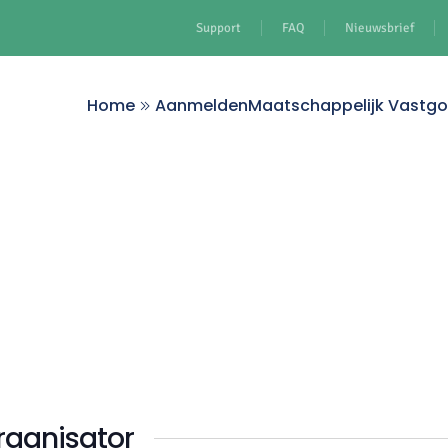
Support
FAQ
Nieuwsbrief
Home
Aanmelden
Maatschappelijk Vastg
rganisator