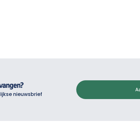
tvangen?
A
ijkse nieuwsbrief