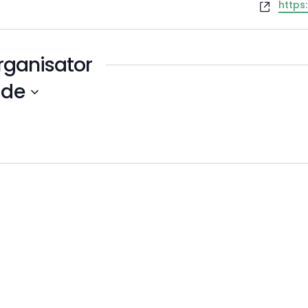
Websi
https
rganisator
de