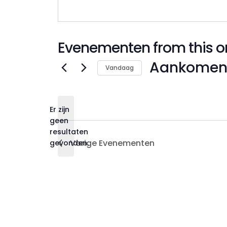
Evenementen from this o
Aankomen
Vandaag
Selecteer
een
datum.
Er zijn
geen
Bericht
resultaten
Vorige
Evenementen
gevonden.