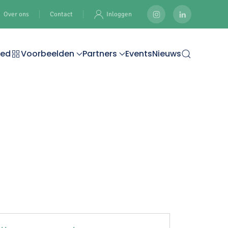
Over ons
Contact
Inloggen
oed
Voorbeelden
Partners
Events
Nieuws