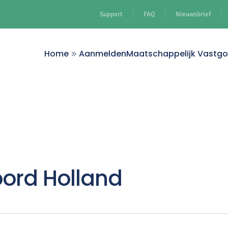
Support
FAQ
Nieuwsbrief
Home
Aanmelden
Maatschappelijk Vastg
oord Holland