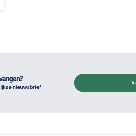
tvangen?
A
ijkse nieuwsbrief