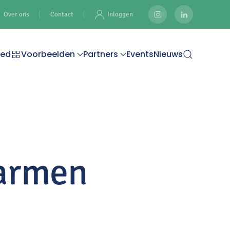
Over ons
Contact
Inloggen
oed
Voorbeelden
Partners
Events
Nieuws
armen