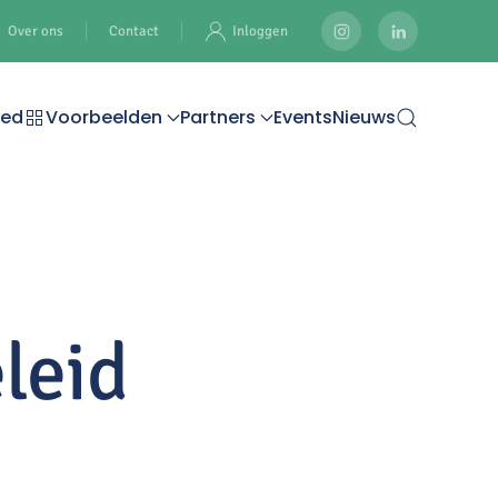
Over ons
Contact
Inloggen
oed
Voorbeelden
Partners
Events
Nieuws
leid