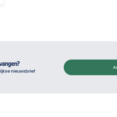
tvangen?
A
ijkse nieuwsbrief