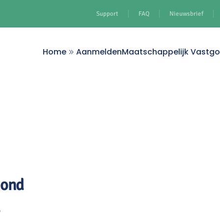
Support
FAQ
Nieuwsbrief
Home
Aanmelden
Maatschappelijk Vastg
mond
5