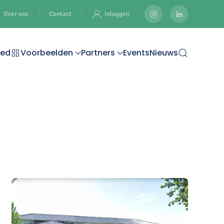
Over ons
Contact
Inloggen
oed
Voorbeelden
Partners
Events
Nieuws