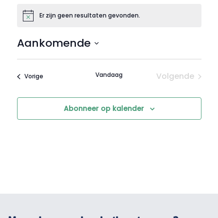
Er zijn geen resultaten gevonden.
Bericht
Aankomende
Selecteer
een
Vandaag
Volgende
Evenementen
Vorige
datum.
Evenemen
Abonneer op kalender