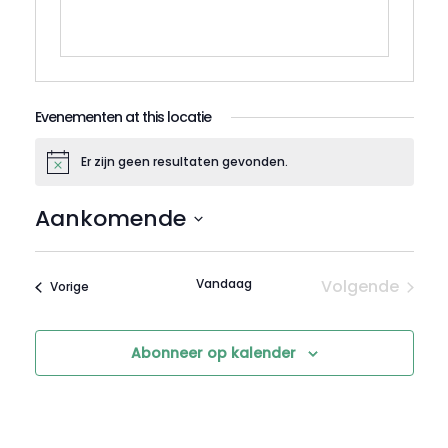
Evenementen at this locatie
Er zijn geen resultaten gevonden.
Bericht
Aankomende
Selecteer
een
Vandaag
Volgende
Evenementen
Vorige
datum.
Evenemen
Abonneer op kalender