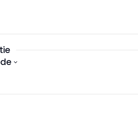
tie
de