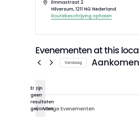
Adres
Emmastraat 2
Hilversum
,
1211 NG
Nederland
Routebeschrijving ophalen
Evenementen at this loca
Aankomen
Vandaag
Selecteer
een
datum.
Er zijn
geen
Bericht
resultaten
Vorige
Evenementen
gevonden.