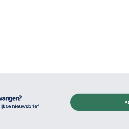
tvangen?
A
ijkse nieuwsbrief