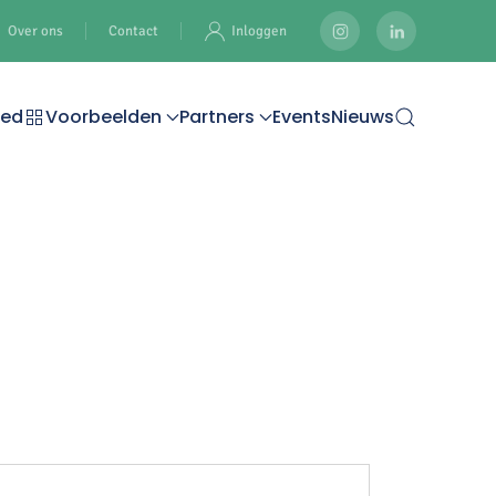
Over ons
Contact
Inloggen
oed
Voorbeelden
Partners
Events
Nieuws