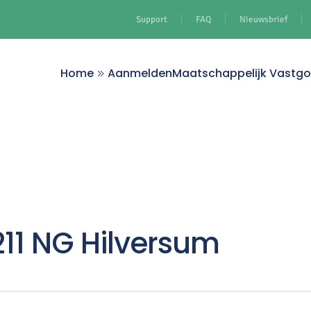
Support
FAQ
Nieuwsbrief
Home
Aanmelden
Maatschappelijk Vastg
211 NG Hilversum