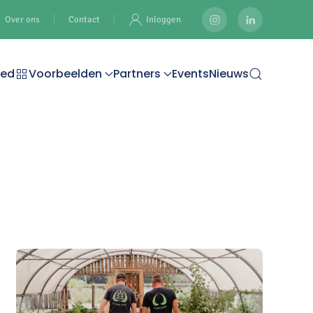
Over ons
Contact
Inloggen
oed
Voorbeelden
Partners
Events
Nieuws