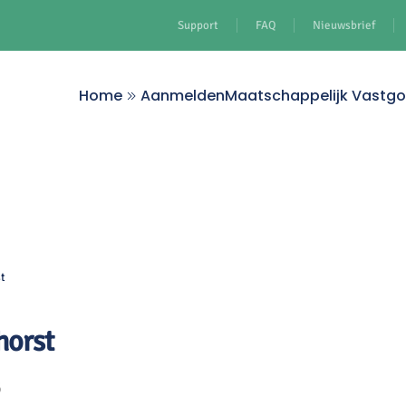
Support
FAQ
Nieuwsbrief
Home
Aanmelden
Maatschappelijk Vastg
t
horst
5