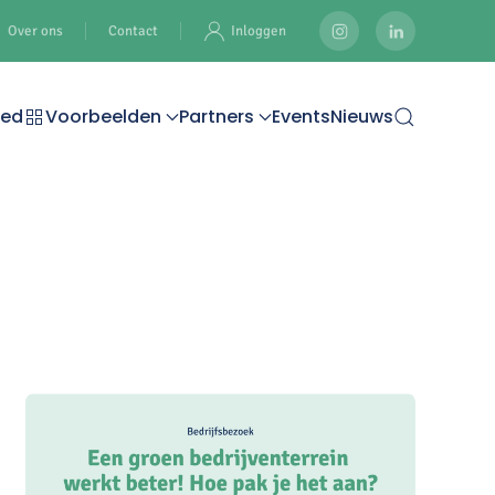
Over ons
Contact
Inloggen
oed
Voorbeelden
Partners
Events
Nieuws