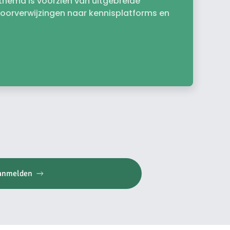
k thema is voorzien van uitgebreide
doorverwijzingen naar kennisplatforms en
anmelden