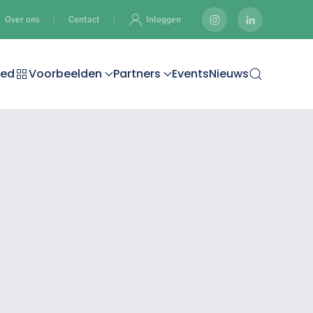
Over ons
Contact
Inloggen
oed
Voorbeelden
Partners
Events
Nieuws