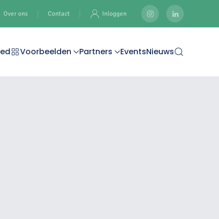
Over ons
Contact
Inloggen
oed
Voorbeelden
Partners
Events
Nieuws