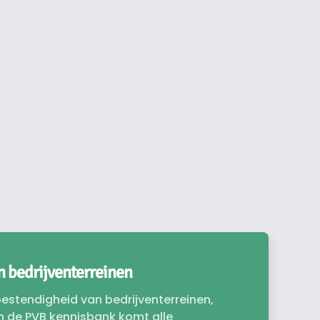
 bedrijventerreinen
stendigheid van bedrijventerreinen,
In de PVB kennisbank komt alle