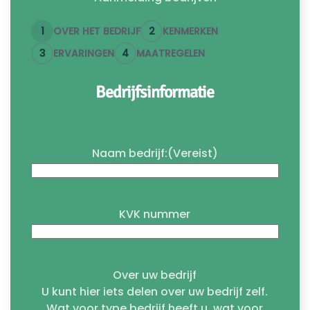
1
OVER HET BEDRIJF
2
KENMERKEN
3
ERVARINGEN
4
MAATREGELEN
Bedrijfsinformatie
Naam bedrijf:
(Vereist)
KVK nummer
Over uw bedrijf
U kunt hier iets delen over uw bedrijf zelf.
Wat voor type bedrijf heeft u, wat voor